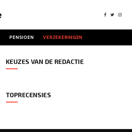
e
Facebook
Twitter
Insta
K
PENSIOEN
VERZEKERINGEN
KEUZES VAN DE REDACTIE
TOPRECENSIES